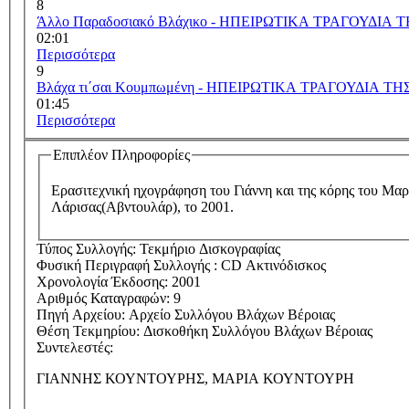
8
Άλλο Παραδοσιακό Βλάχικο - ΗΠΕΙΡΩΤΙΚΑ ΤΡΑΓΟΥΔΙΑ
02:01
Περισσότερα
9
Βλάχα τι΄σαι Κουμπωμένη - ΗΠΕΙΡΩΤΙΚΑ ΤΡΑΓΟΥΔΙΑ Τ
01:45
Περισσότερα
Επιπλέον Πληροφορίες
Ερασιτεχνική ηχογράφηση του Γιάννη και της κόρης του Μα
Λάρισας(Αβντουλάρ), το 2001.
Τύπος Συλλογής:
Τεκμήριο Δισκογραφίας
Φυσική Περιγραφή Συλλογής :
CD Ακτινόδισκος
Χρονολογία Έκδοσης:
2001
Αριθμός Καταγραφών:
9
Πηγή Αρχείου:
Αρχείο Συλλόγου Βλάχων Βέροιας
Θέση Τεκμηρίου:
Δισκοθήκη Συλλόγου Βλάχων Βέροιας
Συντελεστές:
ΓΙΑΝΝΗΣ ΚΟΥΝΤΟΥΡΗΣ, ΜΑΡΙΑ ΚΟΥΝΤΟΥΡΗ