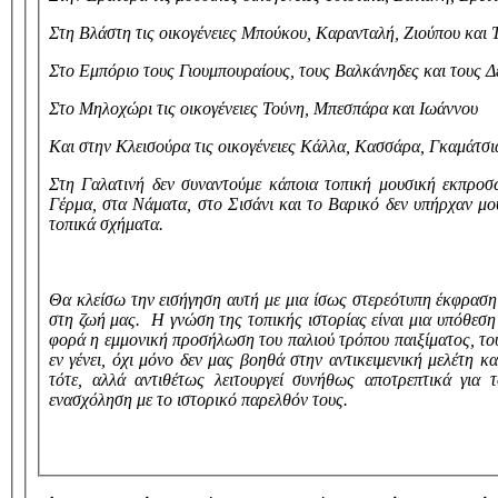
Στη Βλάστη τις οικογένειες Μπούκου, Καρανταλή, Ζιούπου και
Στο Εμπόριο τους Γιουμπουραίους, τους Βαλκάνηδες και τους Δ
Στο Μηλοχώρι τις οικογένειες Τούνη, Μπεσπάρα και Ιωάννου
Και στην Κλεισούρα τις οικογένειες Κάλλα, Κασσάρα, Γκαμάτσια
Στη Γαλατινή δεν συναντούμε κάποια τοπική μουσική εκπροσ
Γέρμα, στα Νάματα, στο Σισάνι και το Βαρικό δεν υπήρχαν μο
τοπικά σχήματα.
Θα κλείσω την εισήγηση αυτή με μια ίσως στερεότυπη έκφραση
στη ζωή μας. Η γνώση της τοπικής ιστορίας είναι μια υπόθεσ
φορά η εμμονική προσήλωση του παλιού τρόπου παιξίματος, το
εν γένει, όχι μόνο δεν μας βοηθά στην αντικειμενική μελέτη 
τότε, αλλά αντιθέτως λειτουργεί συνήθως αποτρεπτικά για
ενασχόληση με το ιστορικό παρελθόν τους.