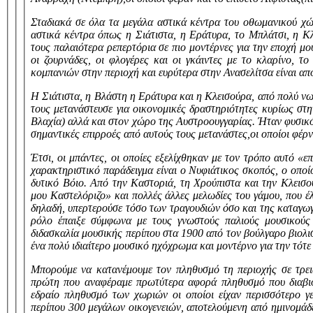
Σταδιακά σε όλα τα μεγάλα αστικά κέντρα του οθωμανικού χώ
αστικά κέντρα όπως η Σιάτιστα, η Εράτυρα, το Μπλάτσι, η Κ
τους παλαιότερα ρεπερτόρια σε πιο μοντέρνες για την εποχή μ
οι ζουρνάδες, οι φλογέρες και οι γκάιντες με το κλαρίνο, τ
κομπανιών στην περιοχή και ευρύτερα στην Ανασελίτσα είναι από
Η Σιάτιστα, η Βλάστη η Εράτυρα και η Κλεισούρα, από πολύ ν
τους μετανάστευσε για οικονομικές δραστηριότητες κυρίως στ
Βλαχία) αλλά και στον χώρο της Αυστροουγγαρίας. Ήταν φυσικό
σημαντικές επιρροές από αυτούς τους μετανάστες,οι οποίοι φέρν
Έτσι, οι μπάντες, οι οποίες εξελίχθηκαν με τον τρόπο αυτό «
χαρακτηριστικό παράδειγμα είναι ο Νυφιάτικος σκοπός, ο οποίο
δυτικό Βόιο. Από την Καστοριά, τη Χρούπιστα και την Κλεισο
μου Καστελόριζο» και πολλές άλλες μελωδίες του γάμου, που 
δηλαδή, υπερτερούσε τόσο των τραγουδιών όσο και της καταγω
ρόλο έπαιξε σύμφωνα με τους γνωστούς παλιούς μουσικούς
διδασκαλία μουσικής περίπου στα 1900 από τον βούλγαρο βιολι
ένα πολύ ιδιαίτερο μουσικό ηχόχρωμα και μοντέρνο για την τότ
Μπορούμε να κατανέμουμε τον πληθυσμό τη περιοχής σε τρεις
πρώτη που αναφέραμε πρωτύτερα αφορά πληθυσμό που διαβιο
εδραίο πληθυσμό των χωριών οι οποίοι είχαν περισσότερο γ
περίπου 300 μεγάλων οικογενειών, αποτελούμενη από ημινομά