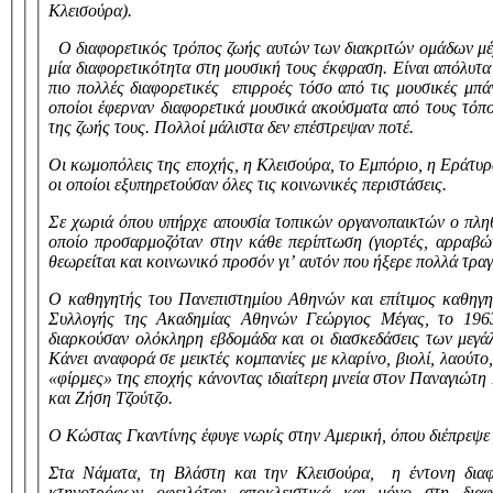
Κλεισούρα).
Ο διαφορετικός τρόπος ζωής αυτών των διακριτών ομάδων μέχρ
μία διαφορετικότητα στη μουσική τους έκφραση. Είναι απόλυτα
πιο πολλές διαφορετικές επιρροές τόσο από τις μουσικές μπ
οποίοι έφερναν διαφορετικά μουσικά ακούσματα από τους τόπο
της ζωής τους.
Πολλοί μάλιστα δεν επέστρεψαν ποτέ.
Οι κωμοπόλεις της εποχής, η Κλεισούρα, το Εμπόριο, η Εράτυρα
οι οποίοι εξυπηρετούσαν όλες τις κοινωνικές περιστάσεις.
Σε χωριά όπου υπήρχε απουσία τοπικών οργανοπαικτών ο πληθυ
οποίο προσαρμοζόταν στην κάθε περίπτωση (γιορτές, αρραβώνε
θεωρείται και κοινωνικό προσόν γι’ αυτόν που ήξερε πολλά τραγ
Ο καθηγητής του Πανεπιστημίου Αθηνών και επίτιμος καθηγη
Συλλογής της Ακαδημίας Αθηνών Γεώργιος Μέγας, το 1963 
διαρκούσαν ολόκληρη εβδομάδα και οι διασκεδάσεις των μεγά
Κάνει αναφορά σε μεικτές κομπανίες με κλαρίνο, βιολί, λαούτο,
«φίρμες» της εποχής κάνοντας ιδιαίτερη μνεία στον Παναγιώτ
και Ζήση Τζούτζο.
Ο Κώστας Γκαντίνης έφυγε νωρίς στην Αμερική, όπου διέπρεψε 
Στα Νάματα, τη Βλάστη και την Κλεισούρα, η έντονη δια
κτηνοτρόφων οφειλόταν αποκλειστικά και μόνο στη δια