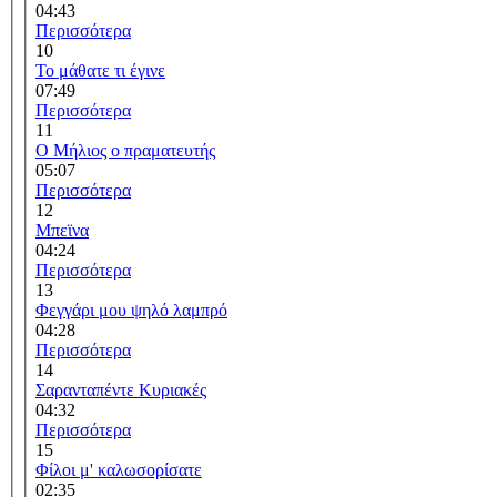
04:43
Περισσότερα
10
Το μάθατε τι έγινε
07:49
Περισσότερα
11
Ο Μήλιος ο πραματευτής
05:07
Περισσότερα
12
Μπεϊνα
04:24
Περισσότερα
13
Φεγγάρι μου ψηλό λαμπρό
04:28
Περισσότερα
14
Σαρανταπέντε Κυριακές
04:32
Περισσότερα
15
Φίλοι μ' καλωσορίσατε
02:35