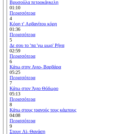
Βρυσούλα πετροκάγκελη
01:10
Περισσότερα
4
Κόρη τ' Αρβανίτου κόρη
01:36
Περισσότερα
5
Δε σου το 'πα 'γω μωρ' Ρήνα
02:59
Περισσότερα
6
Κάτω στην Αγιο- Βαρβάρα
05:25
Περισσότερα
7
Κάτω στον Άγιο Θόδωρο
05:13
Περισσότερα
8
Κάτω στους τρανούς τους κάμπους
04:08
Περισσότερα
9
Στουν Αϊ- Θανάση