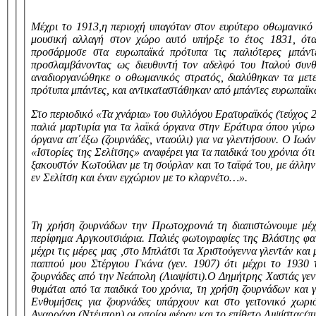
Μέχρι το 1913,η περιοχή υπαγόταν στον ευρύτερο οθωμανικό 
μουσική αλλαγή στον χώρο αυτό υπήρξε το έτος 1831, ότ
προσάρμοσε στα ευρωπαϊκά πρότυπα τις παλιότερες μπάντε
προσλαμβάνοντας ως διευθυντή τον αδελφό του Ιταλού συν
αναδιοργανώθηκε o οθωμανικός στρατός, διαλύθηκαν τα μετε
πρότυπα μπάντες, και αντικαταστάθηκαν από μπάντες ευρωπαϊ
Στο περιοδικό «Τα χνάρια» του συλλόγου Ερατυραϊκός (τεύχος 2
παλιά μαρτυρία για τα λαϊκά όργανα στην Εράτυρα όπου γύρω
όργανα απ΄έξω (ζουρνάδες, νταούλι) για να γλεντήσουν. Ο Ιω
«Ιστορίες της Σελίτσης» αναφέρει για τα παιδικά του χρόνια 
ξακουστόν Κωτούλαν με τη σούρλαν και το ταϊφά του, με άλλην
εν Σελίτση και έναν εγχώριον με το κλαρνέτο…».
Τη χρήση ζουρνάδων την Πρωτοχρονιά τη διαπιστώνουμε μέχ
περίφημα Αργκουτσιάρια. Παλιές φωτογραφίες της Βλάστης φα
μέχρι τις μέρες μας ,στο Μπλάτσι τα Χριστούγεννα γλεντάν και
παππού μου Στέργιου Γκάνα (γεν. 1907) ότι μέχρι το 1930
ζουρνάδες από την Νεάπολη (Λιαψίστι).Ο Δημήτρης Χαστάς γεν
θυμάται από τα παιδικά του χρόνια, τη χρήση ζουρνάδων και 
Ενθυμήσεις για ζουρνάδες υπάρχουν και στο γειτονικό χωρ
Αναρράχη (Ντέμπρη),οι οποίοι φέραν και το επίθετο Λιψίστας(π