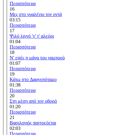
Περισσότερα
16
Μες στο γυαλένιο τον οντά
03:15
Περισσότερα
17
Ψιλό λιγνό 'ν' τ' αλεύρι
01:04
Περισσότερα
18
Ν' εψές η μάνα του γαμπρού
01:07
Περισσότερα
19
Κάτω στο Δαφνοπόταμο
01:38
Περισσότερα
20
Στη μέση από τον οβορό
01:20
Περισσότερα
21
Βασιλογιός παντρεύεται
02:03
Περισσότερα