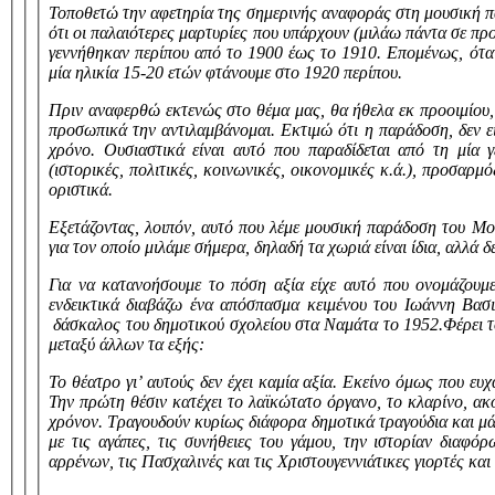
Τοποθετώ την αφετηρία της σημερινής αναφοράς στη μουσική π
ότι οι παλαιότερες μαρτυρίες που υπάρχουν (μιλάω πάντα σε π
γεννήθηκαν περίπου από το 1900 έως το 1910. Επομένως, όταν
μία ηλικία 15-20 ετών φτάνουμε στο 1920 περίπου.
Πριν αναφερθώ εκτενώς στο θέμα μας, θα ήθελα εκ προοιμίου
προσωπικά την αντιλαμβάνομαι. Εκτιμώ ότι η παράδοση, δεν είν
χρόνο. Ουσιαστικά είναι αυτό που παραδίδεται από τη μία 
(ιστορικές, πολιτικές, κοινωνικές, οικονομικές κ.ά.), προσαρ
οριστικά.
Εξετάζοντας, λοιπόν, αυτό που λέμε μουσική παράδοση του Μο
για τον οποίο μιλάμε σήμερα, δηλαδή τα χωριά είναι ίδια, αλλά δ
Για να κατανοήσουμε το πόση αξία είχε αυτό που ονομάζουμε
ενδεικτικά διαβάζω ένα απόσπασμα κειμένου του Ιωάννη Βασ
δάσκαλος του δημοτικού σχολείου στα Ναμάτα το 1952.Φέρει 
μεταξύ άλλων τα εξής:
Το θέατρο γι’ αυτούς δεν έχει καμία αξία. Εκείνο όμως που ευχα
Την πρώτη θέσιν κατέχει το λαϊκώτατο όργανο, το κλαρίνο, ακο
χρόνον. Τραγουδούν κυρίως διάφορα δημοτικά τραγούδια και μάλ
με τις αγάπες, τις συνήθειες του γάμου, την ιστορίαν διαφό
αρρένων, τις Πασχαλινές και τις Χριστουγεννιάτικες γιορτές και