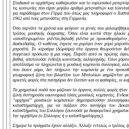
Σταδιακά οι ορχήστρες καθιέρωσαν και το ευρωπαϊκό ρεπερτόρ
τις κοινωνίες που είχαν μεγάλο αριθμό μεταναστών και τελευ
για παράδειγμα στον Γέρμα που όπως μας πληροφορεί ο Χαστά
1962 από τους μετανάστες στη Γερμανία.
Όσο περνάνε τα χρόνια και φεύγουν οι γενιές που γαλουχήθηκαν
τρόπος μουσικής έκφρασης. Όσοι είναι κοντά στην ηλικία 
«αποστειρωμένα» γλέντια,
δηλαδή γλέντια με προκαθορισμένο 
διασκέδασης. Ο καθένας έπρεπε να χορέψει έναν χορό μπροστ
μπροστά. Το κέρασμα (δώρισμα) στα όργανα θεωρούνταν δεδ
συγγενικό πρόσωπο ή μια νύφη. Παρότι αυτό εκ πρώτης όψεως 
βαθιά, αποτελούσε ένδειξη κοινοτικής αλληλεγγύης. Όλοι χόρε
αποτέλεσμα να πληρώνεται η μουσική κομπανία συλλογικά, αλλά
που έκανε γάμο, δεν πλήρωνε την κομπανία με ένα προκαθο
γεωγραφική ζώνη του βιλαετίου των Μπιτολίων φημίζονταν για
αρκετές φορές στα πανηγύρια δεν έλειπαν και οι φασαρίες, οι καβ
Τα χρηματικά ποσά που μάζευαν τα όργανα, πολλές φορές ήταν 
ζώνη συντηρούσε οικονομικά τόσες μουσικές κομπανίες. Ενδει
“αρχηγοί” μουσικών κομπανιών δημοπρατούσαν πλειοψηφικά
καταστηματάρχη, για να παίξουν στο πανηγύρι του Δεκαπ
καταστήματος του Συλλόγου ξεκινούσε με διαφορετικό χρηματικ
την ορχήστρα (ο Σύλλογος ή ο καταστηματάρχης).
Σήμερα τα πράγματα έχουν αλλάξει. Άλλαξε εντελώς ο τρόπος ζ