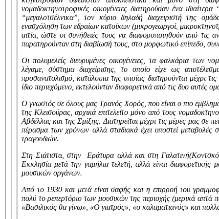
νομαδοκτηνοτροφικές οικογένειες διατηρούσαν ένα ιδιαίτερα
“μεγαλοτσέλνικα”, τον κύριο δηλαδή διαχειριστή της ομάδ
ενασχόληση των εδραίων κατοίκων (μικρογεωργοί, μικροκτηνοτρ
αιτία, ώστε οι συνήθειές τους να διαφοροποιηθούν από τις 
παρατηρούνταν στη διαβίωσή τους, στο μορφωτικό επίπεδο, συν
Οι πολυμελείς διευρυμένες οικογένειες, τα φαλκάρια των νο
λέγαμε, σύστημα διαχείρισης, το οποίο είχε ως αποτέλεσ
προσανατολισμό, κατάλοιπα της οποίας διατηρούνται μέχρι τις 
ίδιο περιεχόμενο, εκτελούνταν διαφορετικά από τις δυο αυτές ομ
Ο γνωστός σε όλους μας Τρανός Χορός, που είναι ο πιο εμβλη
της Κλεισούρας, αρχικά επιτελείτο μόνο από τους νομαδοκτην
Αβδέλλας και της Σμίξης. Διατηρείται μέχρι τις μέρες μας σε π
πέρασμα των χρόνων αλλά σταδιακά έχει υποστεί μεταβολές 
τραγουδιών.
Στη Σιάτιστα, στην Εράτυρα αλλά και στη Γαλατινή(Κοντσκό
Εκκλησία μετά την γαμήλια τελετή, αλλά είναι διαφορετικής
μουσικών οργάνων.
Από το 1930 και μετά είναι σαφής και η επιρροή του γραμμο
πολύ το ρεπερτόριο των μουσικών της περιοχής (μερικά απτά π
«Βασιλικός θα γίνω», «Ο γιατρός», «ο καλαματιανός» και πολλά