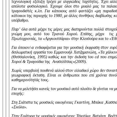
τεχνολογική εξέλιξη τρέχει με ιλιγγιώδεις ταχύτητες. Έχει α
απόλυτα φυσιολογικό. Έχουμε όλοι στο μυαλό μας τα παλαιό
τραγουδιστές κ.λπ. Για κάποιους αυτό φαντάζει «μη παραδο
κάτοικοι της περιοχής το 1980, με άλλες συνθήκες διαβίωσης κ
υπόβαθρο.
Παρ’ όλα αυτά μέχρι τις μέρες μας διατηρούνται πολλά στοιχε
γνώμη μου, αυτό του Τρανού Χορού.
Επίσης, μέχρι τις 
Πρωτοχρονιάς, τα «Αργκουτσάρια» στην Κλεισούρα και το «Έθ
Για όποιον/-α ενδιαφέρεται για την μουσική έκφραση στον ευρ
διπλωματική εργασία του Εμμανουήλ Χατζημανώλη, «Τα χάλκινα
(Θεσσαλονίκη, 1995) καθώς και την έκδοση του
cd
που επιμε
Χοροί & Τραγούδια της Ανασελίτσας»(2009).
Χωρίς υπερβολή πουθενά αλλού στον ελλαδικό χώρο δεν συναντ
γεωγραφική έκταση. Είναι οι άνθρωποι που επί χρόνια συνόδ
καθημερινότητάς τους.
Για να μελετήσει κανείς τον μουσικό αυτό πλούτο δε γίνεται να
εποχής:
Στη Σιάτιστα τις μουσικές οικογένειες Γκαντίνη, Μπάκα ,Κασσ
«Σκύλα».
Στην Εράτυρα τις μουσικές οικογένειες Τσιοτίκα, Βατιάνη, Βρέ