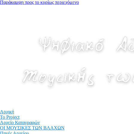
Παράκαμψη προς το κυρίως περιεχόμενο
Αρχική
Το Project
Αρχείο Καταγραφών
ΟΙ ΜΟΥΣΙΚΕΣ ΤΩΝ ΒΛΑΧΩΝ
Πηγές Αρχείου