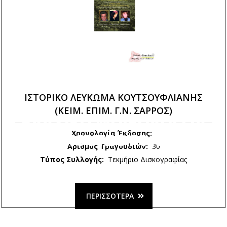
ΙΣΤΟΡΙΚΟ ΛΕΥΚΩΜΑ ΚΟΥΤΣΟΥΦΛΙΑΝΗΣ
(ΚΕΙΜ. ΕΠΙΜ. Γ.Ν. ΣΑΡΡΟΣ)
ΒΛΆΧΙΚΟ ΜΟΙΡΟΛΌΙ ΓΙΑ
Χρονολογία Έκδοσης:
ΤΗΝ ΚΟΥΤΣΟΎΦΛΙΑΝΗ
Αριθμός Τραγουδιών:
30
Τύπος Συλλογής:
Τεκμήριο Δισκογραφίας
ΠΕΡΙΣΣΌΤΕΡΑ